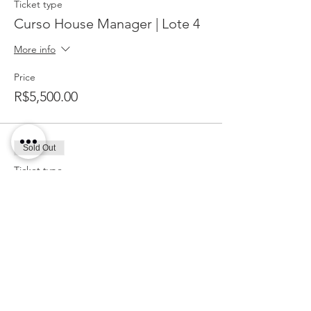
Ticket type
Curso House Manager | Lote 4
More info
Price
R$5,500.00
Sold Out
Ticket type
Curso House Manager | Lote 5
More info
Price
R$6,000.00
This event is sold out