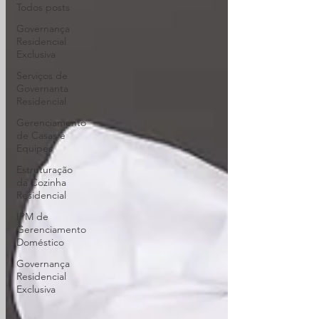
Todos posts
Governança
Residencial
Exclusiva
Serviços de
Governanta
Residencial
Gerenciamento
de Casas e
Equipes
Estruturação
da Cozinha
Residencial
IPM de
Gerenciamento
Doméstico
Governança
Residencial
Exclusiva