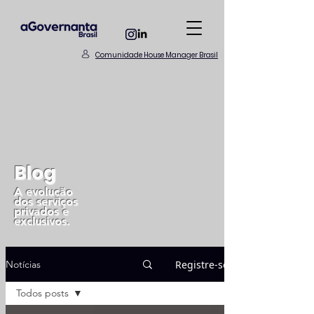
Comunidade House Manager Brasil
Blog
A evolução
dos serviços
privados e
exclusivos.
Registre-se
Notícias
Todos posts