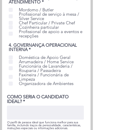
O
ATENDIMENTO
*
b
Mordomo / Butler
r
Profissional de serviço à mesa /
i
Silver Service
g
Chef Particular / Private Chef
a
Cozinheira particular
t
Profissional de apoio a eventos e
ó
recepções
r
i
4. GOVERNANÇA OPERACIONAL
o
O
INTERNA
*
b
Doméstica de Apoio Geral
r
Arrumadeira / Home Service
i
Funcionária de Lavanderia /
g
Rouparia / Passadeira
a
Faxineira / Funcionária de
t
Limpeza
ó
Organizadora de Ambientes
r
i
o
COMO SERIA O CANDIDATO
IDEAL?
O perfil de pessoa ideal que funciona melhor para sua
família, incluindo traços de personalidade, características,
instruções especiais ou informações adicionais.