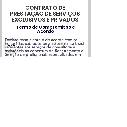
CONTRATO DE
PRESTAÇÃO DE SERVIÇOS
EXCLUSIVOS E PRIVADOS
Termo de Compromisso e
Acordo
Declaro estar ciente e de acordo com os
honorários cobrados pela aGovernanta Brasil,
referentes aos serviços de consultoria e
assistência na cobertura de Recrutamento e
Seleção de profissionais especializados em
gerenciamento doméstico, assistência
O
pessoal e estilo de vida.
*
b
r
Sim, estou ciente do acordo e da
i
cobrança de honorários da
g
aGovernanta Brasil pelos serviços
a
consultivos de Recrutamento e Seleção
t
para as funções de gerenciamento e
ó
assistência oferecidas.
r
i
Honorários e
o
Procedimentos de
Pagamento
Termo de Formalização | Cobertura
Hunting
A cobertura de
da aGovernanta