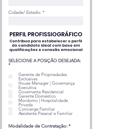
Cidade/ Estado:
PERFIL PROFISSIOGRÁFICO
Contribua para estabelecer o perfil
do candidato ideal com base em
qualificações e conexão emocional
SELECIONE A POSIÇÃO DESEJADA:
O
*
b
r
Gerente de Propriedades
i
Exclusivas
g
House Manager | Governança
a
Executiva
t
Governanta Residencial
ó
Gerente Doméstico
r
Mordomo | Hospitalidade
i
Privada
o
Concierge Familiar
Assistente Pessoal e Familiar
Modalidade de Contratação: