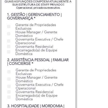
QUAIS AS FUNÇÕES COMPÕEM ATUALMENTE A
SUA ESTRUTURA DE STAFF PRIVADO |
Operacional, privado ou executivo.
1. GESTÃO | GERENCIAMENTO |
O
GOVERNANÇA
*
b
Gerente de Propriedades
r
Exclusivas
i
House Manager / Gerente
g
Doméstico
a
Governanta Executiva / Chefe
t
Operacional
ó
Governanta Residencial
r
Encarregado(a) de Equipe
i
Doméstica
o
2. ASSISTÊNCIA PESSOAL | FAMILIAR
O
| CONCIERGE
*
b
Gerente de Propriedades
r
Exclusivas
i
House Manager / Gerente
g
Doméstico
a
Governanta Executiva / Chefe
t
Operacional
ó
Governanta Residencial
r
Encarregado(a) de Equipe
i
Doméstica
o
3. HOSPITALIDADE | MORDOMIA |