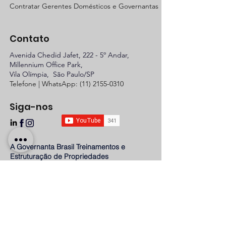
Contratar Gerentes Domésticos e Governantas
Contato
Avenida Chedid Jafet, 222 - 5º Andar
,
Millennium Office Park,
Vila Olímpia, São Paulo/SP
Telefone | WhatsApp:
(11) 2155-0310
Siga-nos
A Governanta Brasil Treinamentos e
Estruturação de Propriedades
CNPJ:
17.923.366.0001-35
Política de Entrega de Acesso aos Cursos e Treinamentos
Política de Troca, Devolução e Reembolso
Termos e Condições