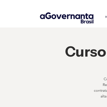
Curso
C
Re
contrat
alt