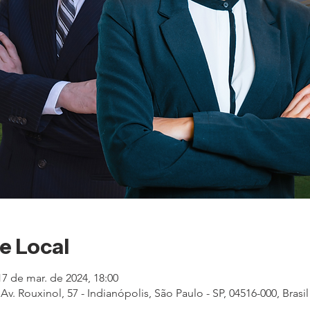
 e Local
17 de mar. de 2024, 18:00
. Rouxinol, 57 - Indianópolis, São Paulo - SP, 04516-000, Brasil