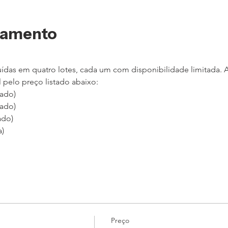
namento
uídas em quatro lotes, cada um com disponibilidade limitada. A
 pelo preço listado abaixo:
tado)
tado)
ado) 
) 
Preço