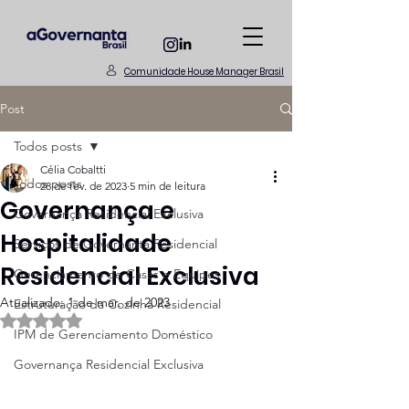
Comunidade House Manager Brasil
Post
Todos posts
Célia Cobaltti
Todos posts
28 de fev. de 2023
5 min de leitura
Governança e
Governança Residencial Exclusiva
Hospitalidade
Serviços de Governanta Residencial
Residencial Exclusiva
Gerenciamento de Casas e Equipes
Atualizado:
1 de mar. de 2023
Estruturação da Cozinha Residencial
Avaliado com NaN de 5 estrelas.
IPM de Gerenciamento Doméstico
Governança Residencial Exclusiva