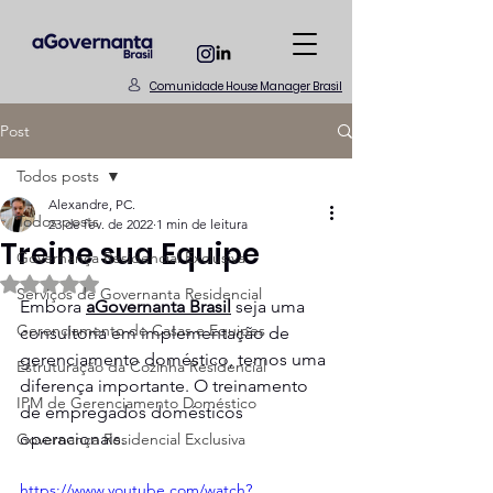
Comunidade House Manager Brasil
Post
Todos posts
Alexandre, PC.
Todos posts
23 de fev. de 2022
1 min de leitura
Treine sua Equipe
Governança Residencial Exclusiva
Avaliado com NaN de 5 estrelas.
Serviços de Governanta Residencial
Embora 
aGovernanta Brasil
 seja uma 
Gerenciamento de Casas e Equipes
consultoria em implementação de 
gerenciamento doméstico, temos uma 
Estruturação da Cozinha Residencial
diferença importante. O treinamento 
IPM de Gerenciamento Doméstico
de empregados domésticos 
operacionais.  
Governança Residencial Exclusiva
https://www.youtube.com/watch?