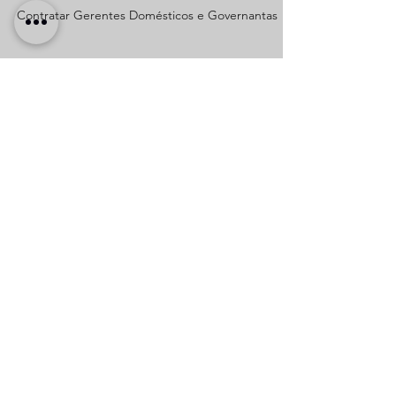
Contratar Gerentes Domésticos e Governantas
Contato
Avenida Chedid Jafet, 222 - 5º Andar
,
Millennium Office Park,
Vila Olímpia, São Paulo/SP
Telefone | WhatsApp:
(11) 2155-0310
Siga-nos
A Governanta Brasil Treinamentos e
Estruturação de Propriedades
CNPJ:
17.923.366.0001-35
Política de Entrega de Acesso aos Cursos e Treinamentos
Política de Troca, Devolução e Reembolso
Termos e Condições